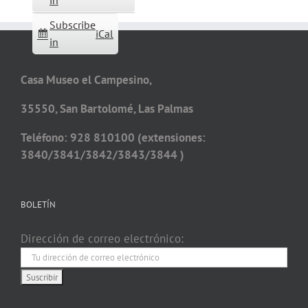
in
Subscribe
iCal
in
Casa Museo el Campesino,
35550, San Bartolomé, Las Palmas
Teléfono: 928 810100 (extensiones:
3840/3841/3842/3843/3844 )
BOLETÍN
Dirección de correo electrónico: