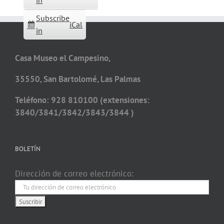
in
Subscribe
iCal
in
Casa Museo el Campesino,
35550, San Bartolomé, Las Palmas
Teléfono: 928 810100 (extensiones:
3840/3841/3842/3843/3844 )
BOLETÍN
Dirección de correo electrónico: