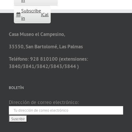
in
Subscribe
iCal
in
Casa Museo el Campesino,
35550, San Bartolomé, Las Palmas
Teléfono: 928 810100 (extensiones:
3840/3841/3842/3843/3844 )
BOLETÍN
Dirección de correo electrónico: