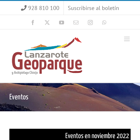
Saltar
928 810 100
Suscribirse al boletín
al
contenido
Facebook
X
YouTube
Correo
Instagram
WhatsApp
electrónico
Eventos
Eventos en noviembre 2022