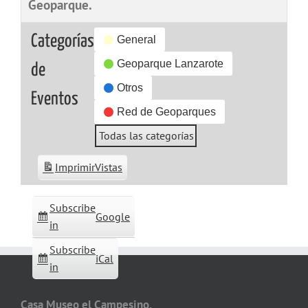
Geoparque.
Categorías
General
Geoparque Lanzarote
de
Otros
Eventos
Red de Geoparques
Todas las categorías
Imprimir
Vistas
Subscribe
Google
in
Subscribe
iCal
in
Casa Museo el Campesino,