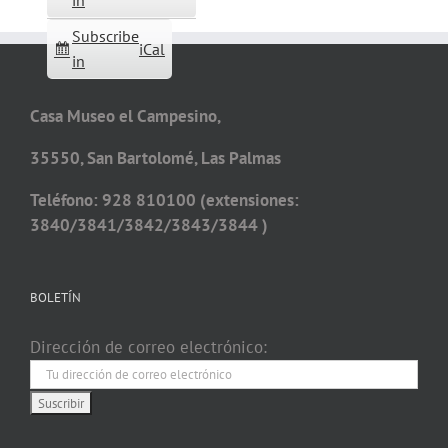
in
Subscribe
iCal
in
Casa Museo el Campesino,
35550, San Bartolomé, Las Palmas
Teléfono: 928 810100 (extensiones:
3840/3841/3842/3843/3844 )
BOLETÍN
Dirección de correo electrónico: