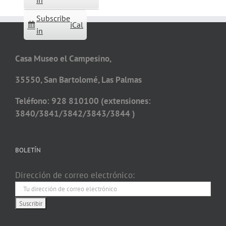
in
Subscribe
iCal
in
Casa Museo el Campesino,
35550, San Bartolomé, Las Palmas
Teléfono: 928 810100 (extensiones:
3840/3841/3842/3843/3844 )
BOLETÍN
Dirección de correo electrónico: