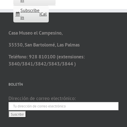
in
Subscribe
iCal
in
Casa Museo el Campesino,
35550, San Bartolomé, Las Palmas
Teléfono: 928 810100 (extensiones:
3840/3841/3842/3843/3844 )
BOLETÍN
Dirección de correo electrónico: