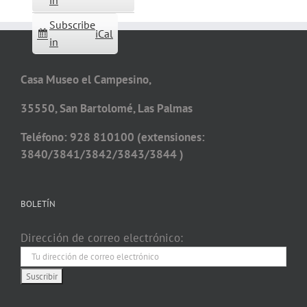
in
Subscribe
iCal
in
Casa Museo el Campesino,
35550, San Bartolomé, Las Palmas
Teléfono: 928 810100 (extensiones:
3840/3841/3842/3843/3844 )
BOLETÍN
Dirección de correo electrónico: