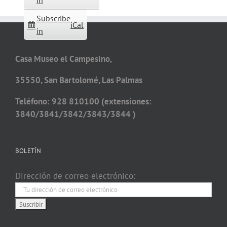
in
Subscribe
iCal
in
Casa Museo el Campesino,
35550, San Bartolomé, Las Palmas
Teléfono: 928 810100 (extensiones:
3840/3841/3842/3843/3844 )
BOLETÍN
Dirección de correo electrónico: