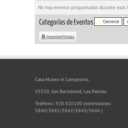
No hay eventos programados durante esas 
Categorías de Eventos
General
Imprimir
Vistas
Casa Museo el Campesino,
35550, San Bartolomé, Las Palmas
Teléfono: 928 810100 (extensiones:
3840/3841/3842/3843/3844 )