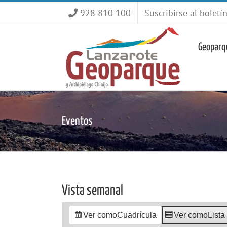
Saltar
928 810 100
Suscribirse al boletí
al
contenido
Geoparq
Eventos
Vista semanal
Ver como
Cuadrícula
Ver como
Lista