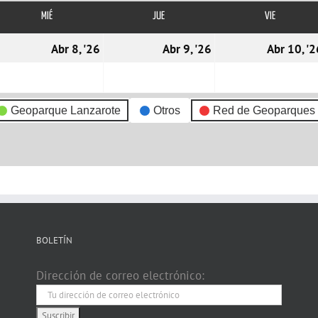
MIÉ
MIÉRCOLES
JUE
JUEVES
VIE
VIERNES
7/04/2026
08/04/2026
09/04/2026
Abr 8, '26
Abr 9, '26
Abr 10, '2
Geoparque Lanzarote
Otros
Red de Geoparques
BOLETÍN
Dirección de correo electrónico: