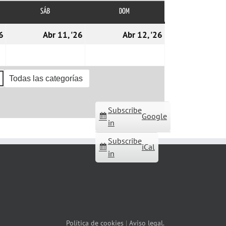
SÁB
SÁBADO
DOM
DOMINGO
10/04/2026
11/04/2026
12/04/2026
6
Abr 11, '26
Abr 12, '26
Todas las categorías
Subscribe
Google
in
Subscribe
iCal
in
Política de cookies
|
Aviso legal.