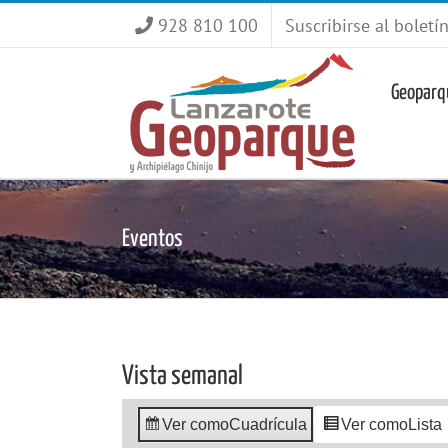
Saltar
928 810 100
Suscribirse al boletí
al
contenido
Geoparq
Eventos
Vista semanal
Ver como
Cuadrícula
Ver como
Lista