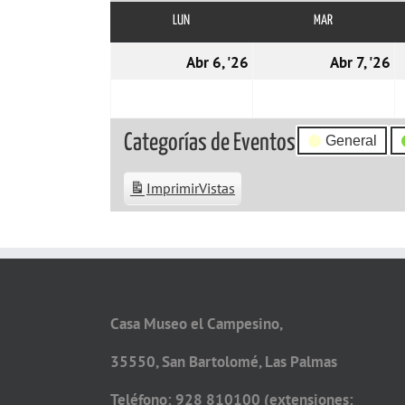
LUN
LUNES
MAR
MARTES
06/04/2026
0
Abr 6, '26
Abr 7, '26
Categorías de Eventos
General
Imprimir
Vistas
Casa Museo el Campesino,
35550, San Bartolomé, Las Palmas
Teléfono: 928 810100 (extensiones: