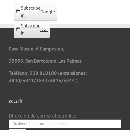
Subscribe
Google
in
Subscribe
iCal
in
Casa Museo el Campesino,
35550, San Bartolomé, Las Palmas
Teléfono: 928 810100 (extensiones:
3840/3841/3842/3843/3844 )
BOLETÍN
Dirección de correo electrónico: