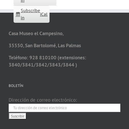
in
Subscribe
iCal
in
Casa Museo el Campesino,
35550, San Bartolomé, Las Palmas
Teléfono: 928 810100 (extensiones:
3840/3841/3842/3843/3844 )
BOLETÍN
Dirección de correo electrónico: