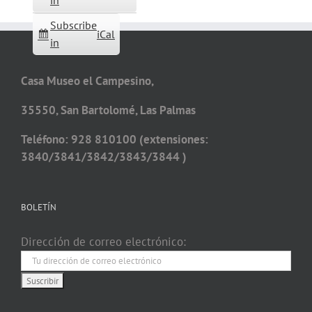
in
Subscribe
iCal
in
Casa Museo el Campesino,
35550, San Bartolomé, Las Palmas
Teléfono: 928 810100 (extensiones:
3840/3841/3842/3843/3844 )
BOLETÍN
Dirección de correo electrónico: