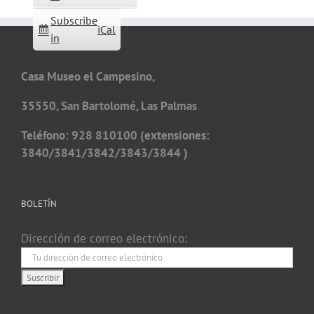
Subscribe
iCal
in
Casa Museo el Campesino,
35550, San Bartolomé, Las Palmas
Teléfono: 928 810100 (extensiones:
3840/3841/3842/3843/3844 )
BOLETÍN
Dirección de correo electrónico: