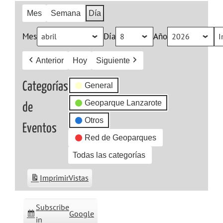
Mes
Semana
Día
Mes
Día
Año
Anterior
Hoy
Siguiente
Categorías
General
Geoparque Lanzarote
de
Otros
Eventos
Red de Geoparques
Todas las categorías
Imprimir
Vistas
Subscribe
Google
in