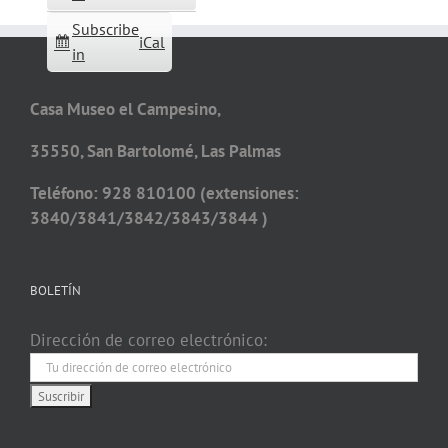
Subscribe
iCal
in
Casa Museo el Campesino,
35550, San Bartolomé, Las Palmas
Teléfono: 928 810100 (extensiones:
3840/3841/3842/3843/3844 )
BOLETÍN
Dirección de correo electrónico: