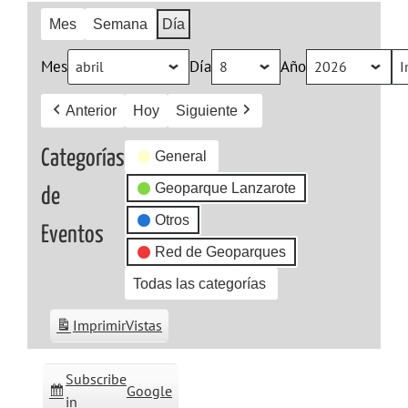
Mes
Semana
Día
Mes
Día
Año
Anterior
Hoy
Siguiente
Categorías
General
Geoparque Lanzarote
de
Otros
Eventos
Red de Geoparques
Todas las categorías
Imprimir
Vistas
Subscribe
Google
in