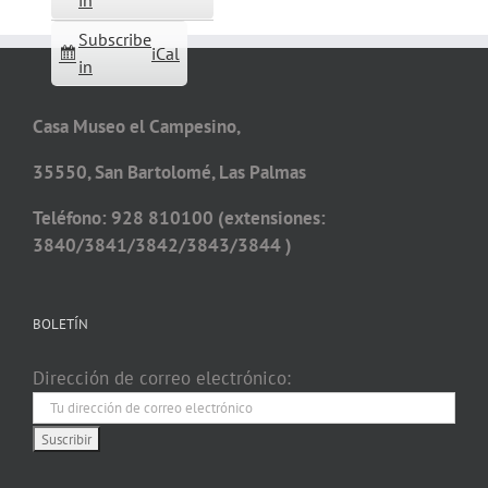
in
Subscribe
iCal
in
Casa Museo el Campesino,
35550, San Bartolomé, Las Palmas
Teléfono: 928 810100 (extensiones:
3840/3841/3842/3843/3844 )
BOLETÍN
Dirección de correo electrónico: