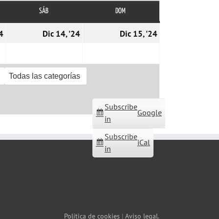
SÁB
SÁBADO
DOM
DOMINGO
13/12/2024
14/12/2024
15/12/2024
4
Dic 14, '24
Dic 15, '24
Todas las categorías
Subscribe
Google
in
Subscribe
iCal
in
Política de cookies
|
Aviso legal.