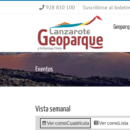
Saltar
928 810 100
Suscribirse al boletí
al
contenido
Geoparq
Eventos
Vista semanal
Ver como
Cuadrícula
Ver como
Lista