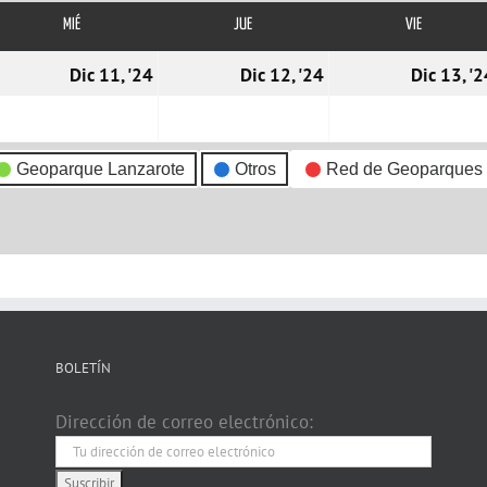
MIÉ
MIÉRCOLES
JUE
JUEVES
VIE
VIERNES
0/12/2024
11/12/2024
12/12/2024
Dic 11, '24
Dic 12, '24
Dic 13, '2
Geoparque Lanzarote
Otros
Red de Geoparques
BOLETÍN
Dirección de correo electrónico: