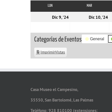
LUN
LUNES
MAR
MARTES
09/12/2024
1
Dic 9, '24
Dic 10, '24
Categorías de Eventos
General
Imprimir
Vistas
Casa Museo el Campesino,
35550, San Bartolomé, Las Palmas
Teléfono: 928 810100 (extensiones: