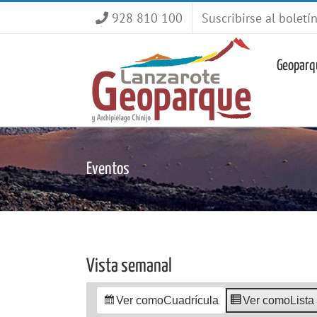
Saltar
928 810 100
Suscribirse al boletí
al
contenido
Geoparq
Eventos
Vista semanal
Ver como
Cuadrícula
Ver como
Lista