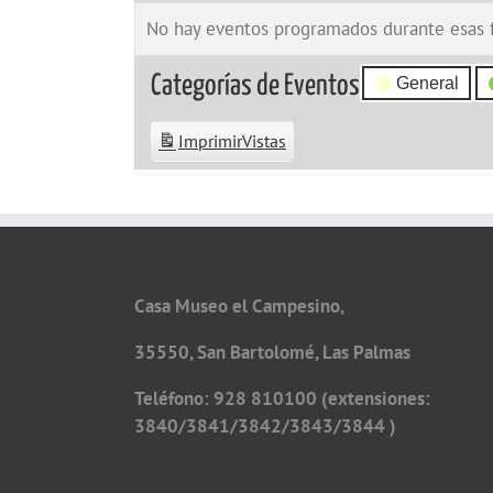
No hay eventos programados durante esas 
Categorías de Eventos
General
Imprimir
Vistas
Casa Museo el Campesino,
35550, San Bartolomé, Las Palmas
Teléfono: 928 810100 (extensiones:
3840/3841/3842/3843/3844 )