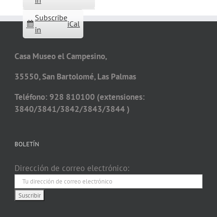
in
Subscribe
iCal
in
Casa Museo el Campesino,
35550, San Bartolomé, Las Palmas
Teléfono: 928 810100 (extensiones:
3840/3841/3842/3843/3844 )
BOLETÍN
Dirección de correo electrónico: