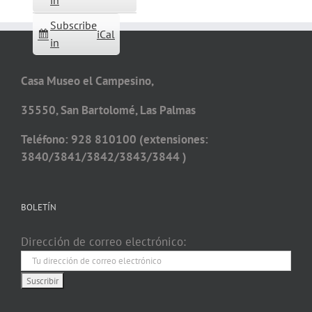
in
Subscribe
iCal
in
Casa Museo el Campesino,
35550, San Bartolomé, Las Palmas
Teléfono: 928 810100 (extensiones:
3840/3841/3842/3843/3844 )
BOLETÍN
Dirección de correo electrónico: