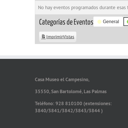
No hay eventos programados durante esas 
Categorías de Eventos
General
Imprimir
Vistas
Casa Museo el Campesino,
35550, San Bartolomé, Las Palmas
Teléfono: 928 810100 (extensiones:
3840/3841/3842/3843/3844 )