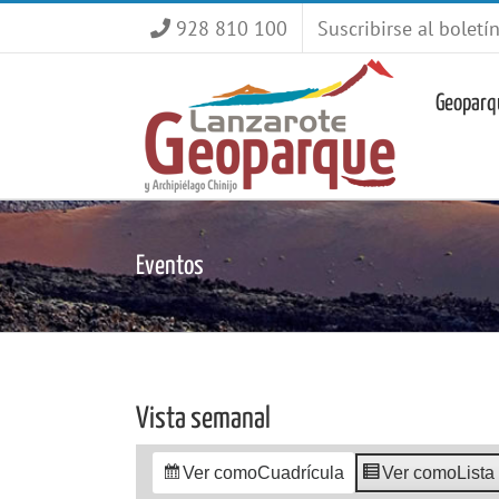
Saltar
928 810 100
Suscribirse al boletí
al
contenido
Geoparq
Eventos
Vista semanal
Ver como
Cuadrícula
Ver como
Lista