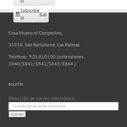
in
Subscribe
iCal
in
Casa Museo el Campesino,
35550, San Bartolomé, Las Palmas
Teléfono: 928 810100 (extensiones:
3840/3841/3842/3843/3844 )
BOLETÍN
Dirección de correo electrónico: