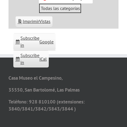
Todas las categorías
Imprimir
Vistas
Subscribe
Google
in
Subscribe
iCal
in
Casa Museo el Campesino,
35550, San Bartolomé, Las Palmas
Teléfono: 928 810100 (extensiones:
3840/3841/3842/3843/3844 )