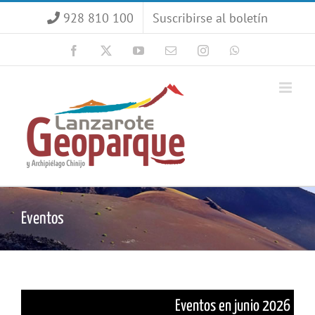
Saltar
928 810 100
Suscribirse al boletín
al
contenido
Facebook
X
YouTube
Correo
Instagram
WhatsApp
electrónico
Eventos
Eventos en junio 2026