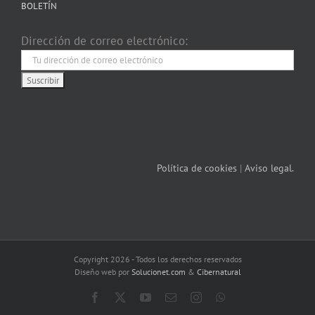
BOLETÍN
Dirección de correo electrónico:
Política de cookies
|
Aviso legal.
Copyright 2026 - Todos los derechos reservados
Diseño web por
Solucionet.com
&
Cibernatural
Facebook
X
YouTube
Correo
Instagram
WhatsApp
electrónico