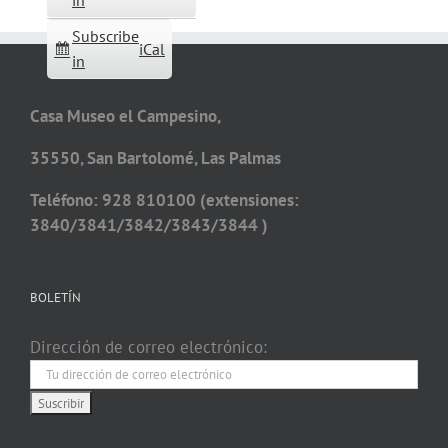
in
Subscribe
iCal
in
Casa Museo el Campesino,
35550, San Bartolomé, Las Palmas
Teléfono: 928 810100 (extensiones:
3840/3841/3842/3843/3844 )
BOLETÍN
Dirección de correo electrónico: