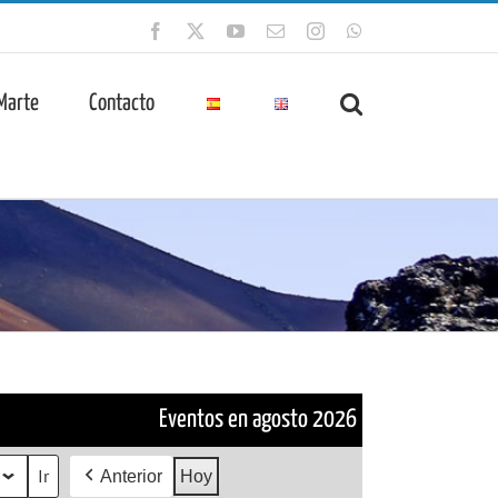
Facebook
X
YouTube
Correo
Instagram
WhatsApp
electrónico
 Marte
Contacto
Eventos en agosto 2026
Anterior
Hoy