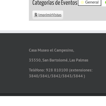
Categorías de Eventos
General
Imprimir
Vistas
Casa Museo el Campesino,
35550, San Bartolomé, Las Palmas
Teléfono: 928 810100 (extensiones:
3840/3841/3842/3843/3844 )
Copyright 2026 - Todos los derechos reservados
Diseño web por
Solucionet.com
&
Cibernatural