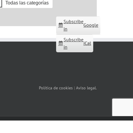
Todas las categorías
Subscribe
Google
in
Subscribe
iCal
in
Política de cookies
|
Aviso legal.
Facebook
X
YouTube
Correo
Instagram
WhatsApp
electrónico