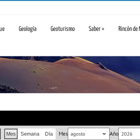
n
ue
Geología
Geoturismo
Saber +
Rincón de
Mes
Año
Mes
Semana
Día