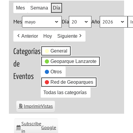
Mes
Semana
Día
Mes
Día
Año
Anterior
Hoy
Siguiente
Categorías
General
Geoparque Lanzarote
de
Otros
Eventos
Red de Geoparques
Todas las categorías
Imprimir
Vistas
Subscribe
Google
in