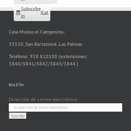
Subscribe
iCal
in
Casa Museo el Campesino,
35550, San Bartolomé, Las Palmas
Teléfono: 928 810100 (extensiones:
3840/3841/3842/3843/3844 )
BOLETÍN
Dirección de correo electrónico: