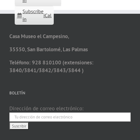
in
Subscribe
iCal
in
Casa Museo el Campesino,
35550, San Bartolomé, Las Palmas
Teléfono: 928 810100 (extensiones:
3840/3841/3842/3843/3844 )
BOLETÍN
Dirección de correo electrónico: