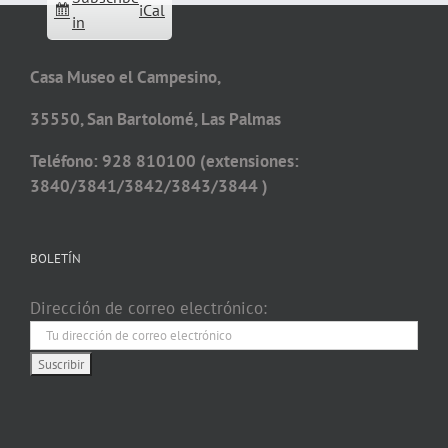
iCal
in
Casa Museo el Campesino,
35550, San Bartolomé, Las Palmas
Teléfono: 928 810100 (extensiones:
3840/3841/3842/3843/3844 )
BOLETÍN
Dirección de correo electrónico: