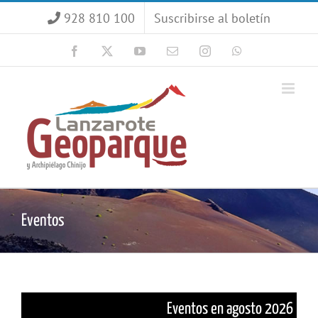
Saltar
928 810 100
Suscribirse al boletín
al
contenido
Facebook
X
YouTube
Correo
Instagram
WhatsApp
electrónico
Eventos
Eventos en agosto 2026