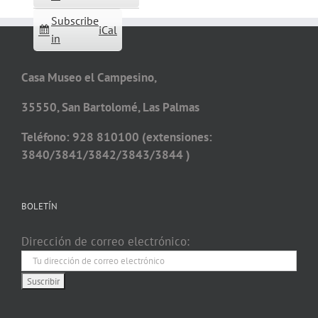
Subscribe
iCal
in
Casa Museo el Campesino,
35550, San Bartolomé, Las Palmas
Teléfono: 928 810100 (extensiones:
3840/3841/3842/3843/3844 )
BOLETÍN
Dirección de correo electrónico: