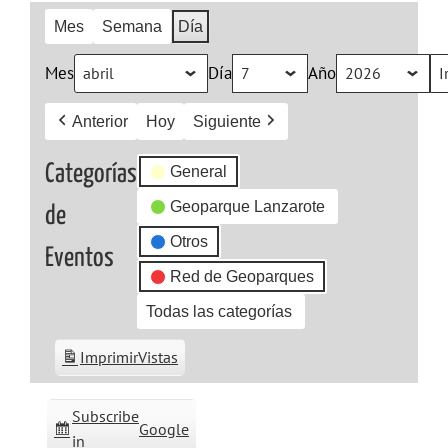
Mes
Semana
Día
Mes
Día
Año
Anterior
Hoy
Siguiente
Categorías
General
Geoparque Lanzarote
de
Otros
Eventos
Red de Geoparques
Todas las categorías
Imprimir
Vistas
Subscribe
Google
in