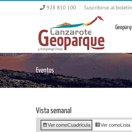
Saltar
928 810 100
Suscribirse al boletí
al
contenido
Geoparq
Eventos
Vista semanal
Ver como
Cuadrícula
Ver como
Lista