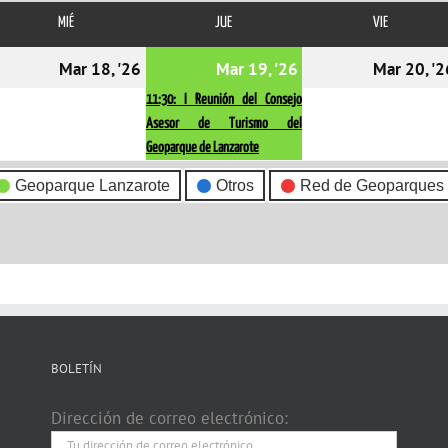
MIÉ
MIÉRCOLES
JUE
JUEVES
VIE
VIERNES
7/03/2026
18/03/2026
19/03/2026
(1
Mar 18, '26
Mar 19, '26
Mar 20, '2
event)
11:30: I Reunión del Consejo
Asesor de Turismo del
Geoparque de Lanzarote
Geoparque Lanzarote
Otros
Red de Geoparques
BOLETÍN
Dirección de correo electrónico: