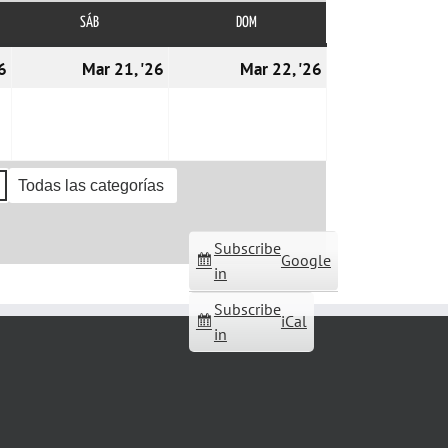
SÁB
SÁBADO
DOM
DOMINGO
20/03/2026
21/03/2026
22/03/2026
6
Mar 21, '26
Mar 22, '26
Todas las categorías
Subscribe
Google
in
Subscribe
iCal
in