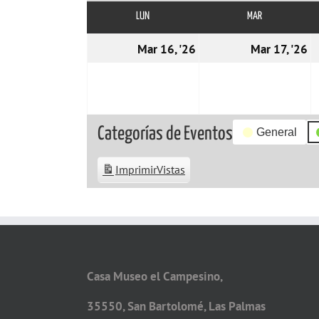
LUN
LUNES
MAR
MARTES
16/03/2026
1
Mar 16, '26
Mar 17, '26
Categorías de Eventos
General
Imprimir
Vistas
Casa Museo el Campesino,
35550, San Bartolomé, Las Palmas