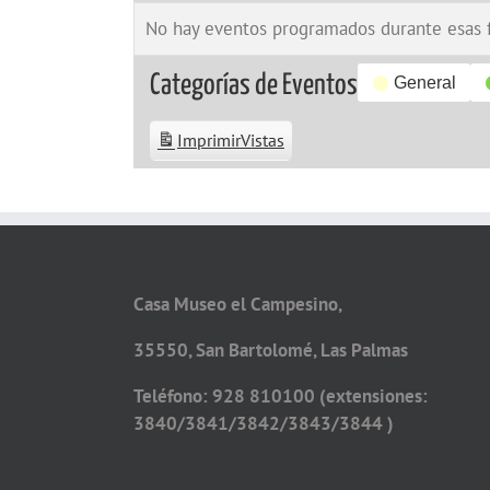
No hay eventos programados durante esas 
Categorías de Eventos
General
Imprimir
Vistas
Casa Museo el Campesino,
35550, San Bartolomé, Las Palmas
Teléfono: 928 810100 (extensiones:
3840/3841/3842/3843/3844 )