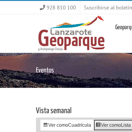
Saltar
928 810 100
Suscribirse al boletí
al
contenido
Geoparq
Eventos
Vista semanal
Ver como
Cuadrícula
Ver como
Lista