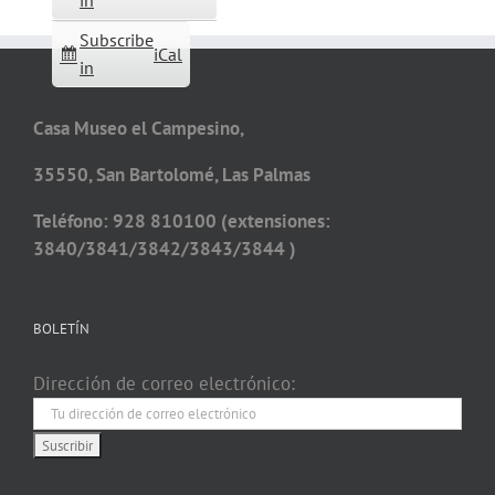
in
Subscribe
iCal
in
Casa Museo el Campesino,
35550, San Bartolomé, Las Palmas
Teléfono: 928 810100 (extensiones:
3840/3841/3842/3843/3844 )
BOLETÍN
Dirección de correo electrónico: