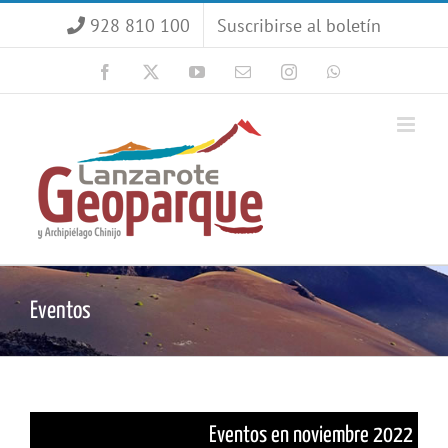
Saltar
928 810 100
Suscribirse al boletín
al
contenido
Facebook
X
YouTube
Correo
Instagram
WhatsApp
electrónico
Eventos
Eventos en noviembre 2022