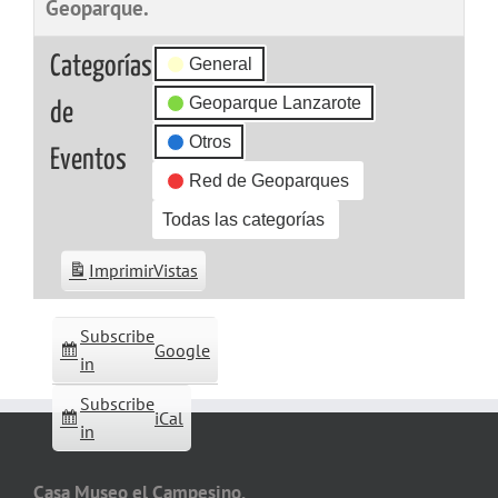
Geoparque.
Categorías
General
Geoparque Lanzarote
de
Otros
Eventos
Red de Geoparques
Todas las categorías
Imprimir
Vistas
Subscribe
Google
in
Subscribe
iCal
in
Casa Museo el Campesino,