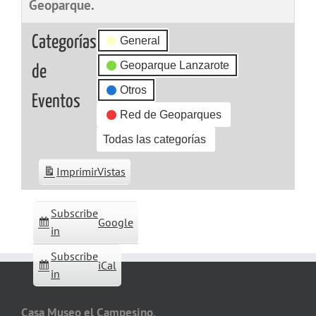
Geoparque.
Categorías
General
Geoparque Lanzarote
de
Otros
Eventos
Red de Geoparques
Todas las categorías
Imprimir
Vistas
Subscribe
Google
in
Subscribe
iCal
in
Casa Museo el Campesino,