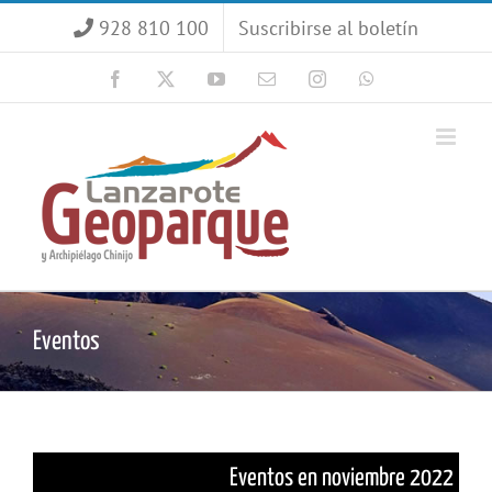
Saltar
928 810 100
Suscribirse al boletín
al
contenido
Facebook
X
YouTube
Correo
Instagram
WhatsApp
electrónico
Eventos
Eventos en noviembre 2022