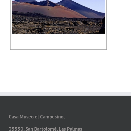
Casa Museo el Campesino,
35550, San Bartolomé, Las Palmas