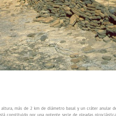
 altura, más de 2 km de diámetro basal y un cráter anular d
stá constituido por una potente serie de oleadas piroclástic