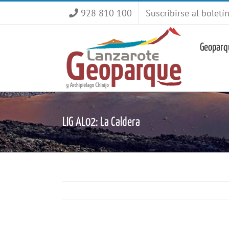
Saltar
928 810 100
Suscribirse al boletí
al
contenido
Geoparq
LIG AL02: La Caldera