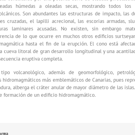
adas húmedas a oleadas secas, mostrando todos los 
volcánicos. Son abundantes las estructuras de impacto, las d
nes cruzadas, el lapilli acrecional, las escorias armadas, s
uras laminares acusadas. No existen, sin embargo mate
rencia de lo que ocurre en muchos otros edificios surtseya
omagmática hasta el fin de la erupción. El cono está afecta
 cueva litoral de gran desarrollo longitudinal y una acantil
secuencia eruptiva completa.
tipo volcanológico, además de geomorfológico, petroló
cios hidromagmáticos más emblemáticos de Canarias, pues rep
dura, alberga el cráter anular de mayor diámetro de las islas
de formación de un edificio hidromagmático.
forma