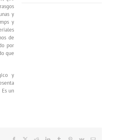
rasgos
unas y
lumps y
riales
nos de
do por
ado que
gico y
resenta
. Es un
Facebook
X
Reddit
LinkedIn
Tumblr
Pinterest
Vk
Correo