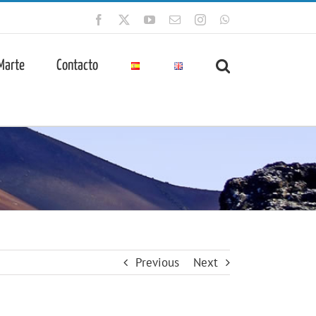
Facebook
X
YouTube
Correo
Instagram
WhatsApp
electrónico
 Marte
Contacto
Previous
Next