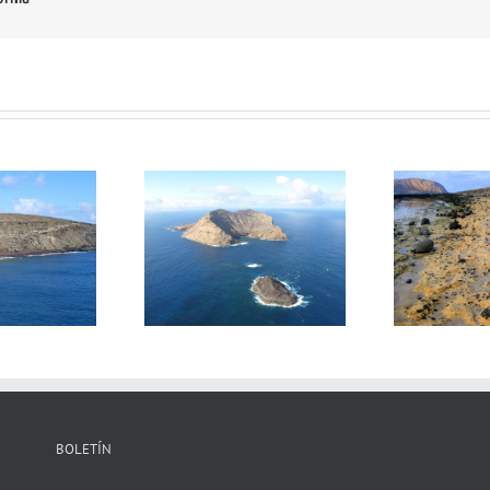
: Montaña Clara-
GR01 Costa de Los
GR
Roque del Este
Resbalajes
BOLETÍN