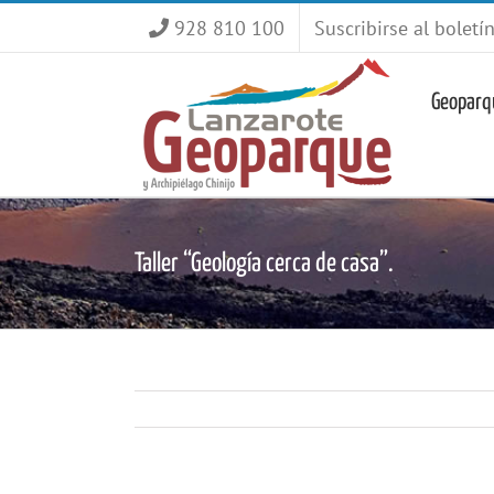
Saltar
928 810 100
Suscribirse al boletí
al
contenido
Geoparq
Taller “Geología cerca de casa”.