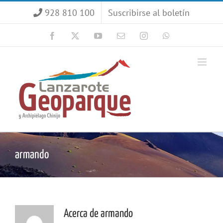
Saltar
928 810 100
Suscribirse al boletín
al
contenido
Facebook
X
YouTube
Correo
Instagram
WhatsApp
electrónico
armando
Acerca de
armando