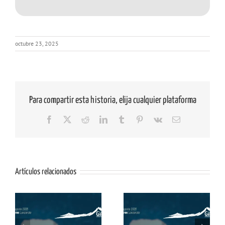
octubre 23, 2025
Para compartir esta historia, elija cualquier plataforma
Facebook
X
Reddit
LinkedIn
Tumblr
Pinterest
Vk
Correo
electrónico
Artículos relacionados
os
Mural «Memorias de