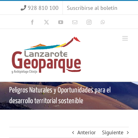
Saltar
928 810 100
Suscribirse al boletín
al
contenido
Facebook
X
YouTube
Correo
Instagram
WhatsApp
electrónico
Peligros Naturales y Oportunidades para el
desarrollo territorial sostenible
Anterior
Siguiente