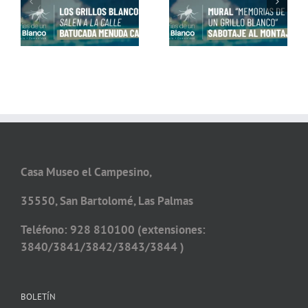
Conviértete en Grillo
un Grillo Blanco» con
Blanco con Alex Dorta
Matías Mata
Casa Museo el Campesino,
35550, San Bartolomé, Las Palmas
Teléfono: 928 810100 (extensiones:
3840/3841/3842/3843/3844 )
BOLETÍN