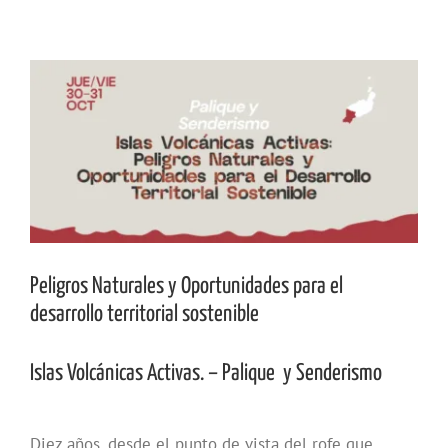
Ver
imagen
más
grande
Peligros Naturales y Oportunidades para el
desarrollo territorial sostenible
Islas Volcánicas Activas. – Palique y Senderismo
Diez años, desde el punto de vista del rofe que