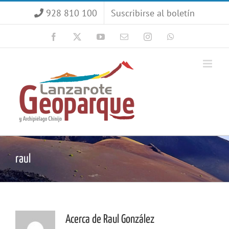
Saltar
928 810 100
Suscribirse al boletín
al
contenido
Facebook
X
YouTube
Correo
Instagram
WhatsApp
electrónico
raul
Acerca de
Raul González