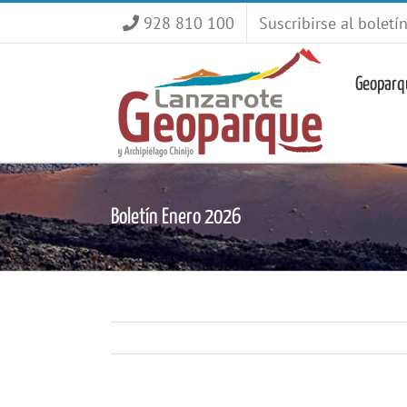
Saltar
928 810 100
Suscribirse al boletí
al
contenido
Geoparq
Boletín Enero 2026