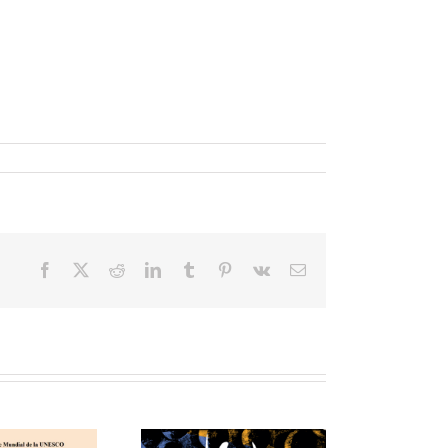
Facebook
X
Reddit
LinkedIn
Tumblr
Pinterest
Vk
Correo
electrónico