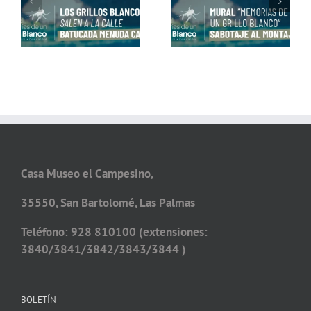
Conviértete en Grillo
un Grillo Blanco» con
Blanco con Alex Dorta
Matías Mata
Casa Museo el Campesino,
35550, San Bartolomé, Las Palmas
Teléfono: 928 810100 (extensiones:
3840/3841/3842/3843/3844 )
BOLETÍN