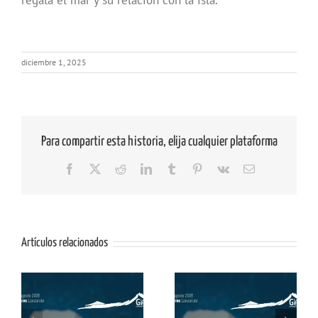
diciembre 1, 2025
Para compartir esta historia, elija cualquier plataforma
Facebook
X
Reddit
LinkedIn
Tumblr
Pinterest
Vk
Correo
electrónico
Artículos relacionados
os
Mural «Memorias de