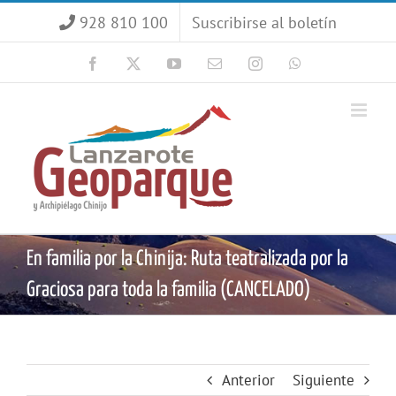
Saltar
928 810 100
Suscribirse al boletín
al
contenido
Facebook
X
YouTube
Correo
Instagram
WhatsApp
electrónico
En familia por la Chinija: Ruta teatralizada por la
Graciosa para toda la familia (CANCELADO)
Anterior
Siguiente