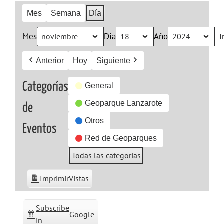
Mes
Semana
Día
Mes
Día
Año
Anterior
Hoy
Siguiente
Categorías
General
Geoparque Lanzarote
de
Otros
Eventos
Red de Geoparques
Todas las categorías
Imprimir
Vistas
Subscribe
Google
in