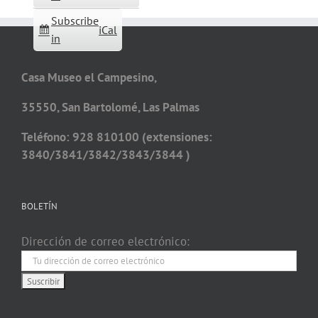
Subscribe
iCal
in
Casa Museo el Campesino,
35550, San Bartolomé, Las Palmas
Teléfono: 928 810100 (extensiones:
3840/3841/3842/3843/3844 )
BOLETÍN
Dirección de correo electrónico: