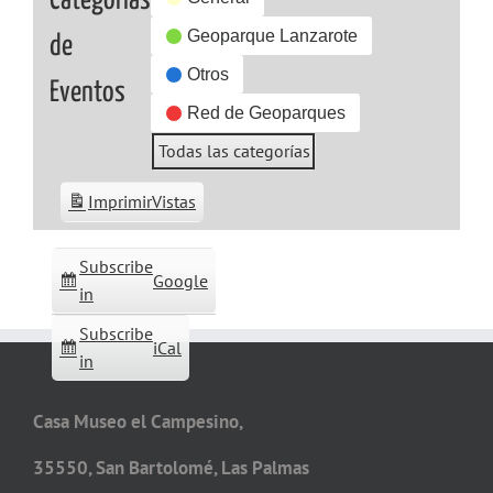
Categorías
Geoparque Lanzarote
de
Otros
Eventos
Red de Geoparques
Todas las categorías
Imprimir
Vistas
Subscribe
Google
in
Subscribe
iCal
in
Casa Museo el Campesino,
35550, San Bartolomé, Las Palmas