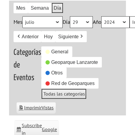
Mes
Semana
Día
Mes
Día
Año
Anterior
Hoy
Siguiente
Categorías
General
Geoparque Lanzarote
de
Otros
Eventos
Red de Geoparques
Todas las categorías
Imprimir
Vistas
Subscribe
Google
in