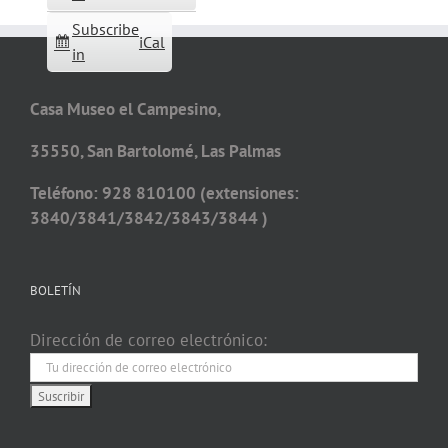
Subscribe
iCal
in
Casa Museo el Campesino,
35550, San Bartolomé, Las Palmas
Teléfono: 928 810100 (extensiones:
3840/3841/3842/3843/3844 )
BOLETÍN
Dirección de correo electrónico: