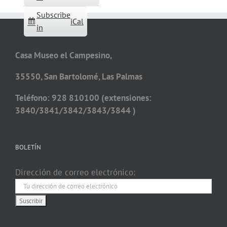
Subscribe
iCal
in
Casa Museo el Campesino,
35550, San Bartolomé, Las Palmas
Teléfono: 928 810100 (extensiones:
3840/3841/3842/3843/3844 )
BOLETÍN
Dirección de correo electrónico: