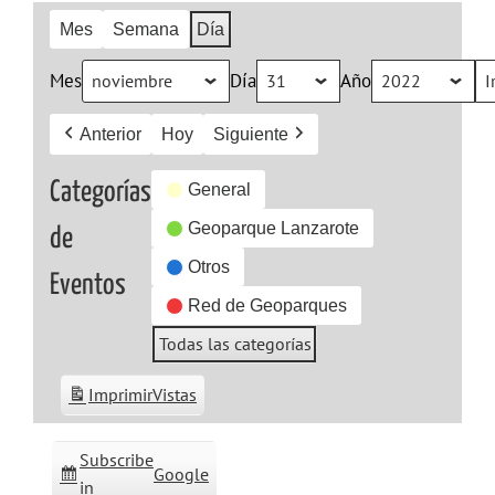
Mes
Semana
Día
Mes
Día
Año
Anterior
Hoy
Siguiente
Categorías
General
Geoparque Lanzarote
de
Otros
Eventos
Red de Geoparques
Todas las categorías
Imprimir
Vistas
Subscribe
Google
in