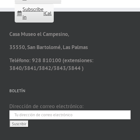
Subscribe
iCal
in
Casa Museo el Campesino,
35550, San Bartolomé, Las Palmas
Teléfono: 928 810100 (extensiones:
3840/3841/3842/3843/3844 )
BOLETÍN
Dirección de correo electrónico: