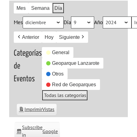
Mes
Semana
Día
Mes
Día
Año
Anterior
Hoy
Siguiente
Categorías
General
Geoparque Lanzarote
de
Otros
Eventos
Red de Geoparques
Todas las categorías
Imprimir
Vistas
Subscribe
Google
in