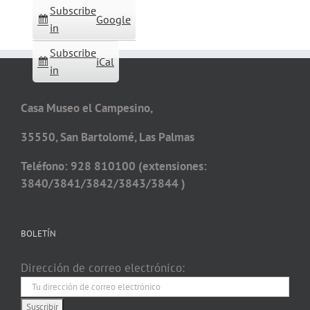
Subscribe
Google
in
Subscribe
iCal
in
Casa Museo el Campesino,
35550, San Bartolomé, Las Palmas
Teléfono: 928 810100 (extensiones:
3840/3841/3842/3843/3844 )
BOLETÍN
Dirección de correo electrónico: