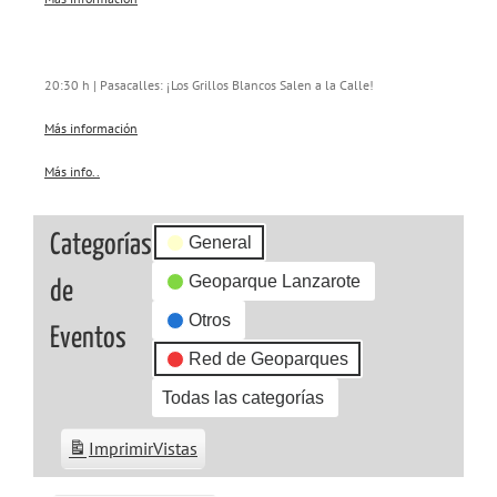
20:30 h | Pasacalles: ¡Los Grillos Blancos Salen a la Calle!
Más información
Más info..
about
{title}
Categorías
General
Geoparque Lanzarote
de
Otros
Eventos
Red de Geoparques
Todas las categorías
Imprimir
Vistas