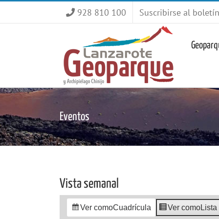
Saltar
928 810 100
Suscribirse al boletí
al
contenido
Geoparq
Eventos
Vista semanal
Ver como
Cuadrícula
Ver como
Lista