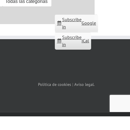
Todas las categorías
Subscribe
Google
in
Subscribe
iCal
in
Política de cookies
|
Aviso legal.
Facebook
X
YouTube
Correo
Instagram
WhatsApp
electrónico