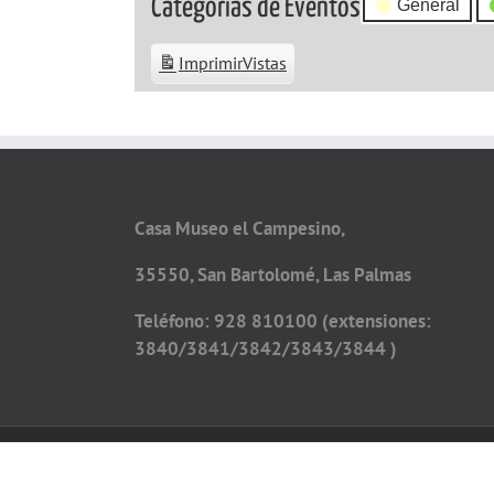
Categorías de Eventos
General
Imprimir
Vistas
Casa Museo el Campesino,
35550, San Bartolomé, Las Palmas
Teléfono: 928 810100 (extensiones:
3840/3841/3842/3843/3844 )
Copyright 2026 - Todos los derechos reservados
Diseño web por
Solucionet.com
&
Cibernatural